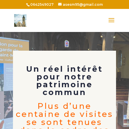
0642549027
asesm95@gmail.com
Un réel intérêt
pour notre
patrimoine
commun
Plus d’une
centaine de visites
se sont tenues