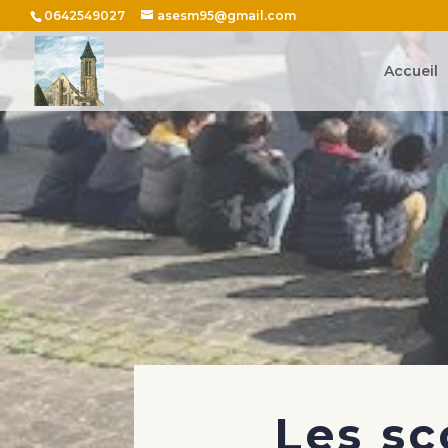
0642549027
asesm95@gmail.com
Accueil
Les sc